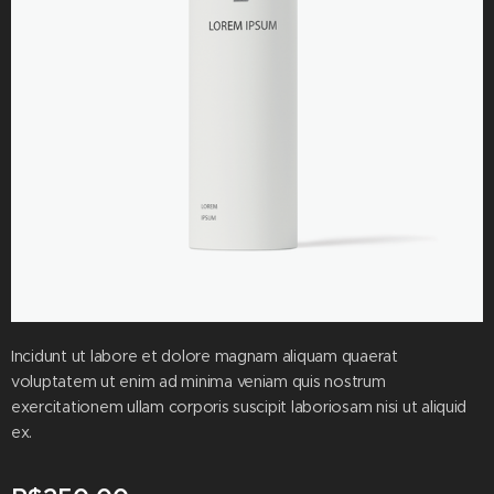
Incidunt ut labore et dolore magnam aliquam quaerat
voluptatem ut enim ad minima veniam quis nostrum
exercitationem ullam corporis suscipit laboriosam nisi ut aliquid
ex.