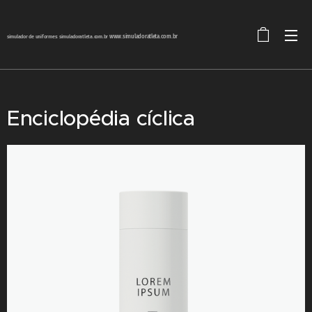
simulador de uniformes: simuladoratleta.com.br
www.simuladoratleta.com.br
Enciclopédia cíclica