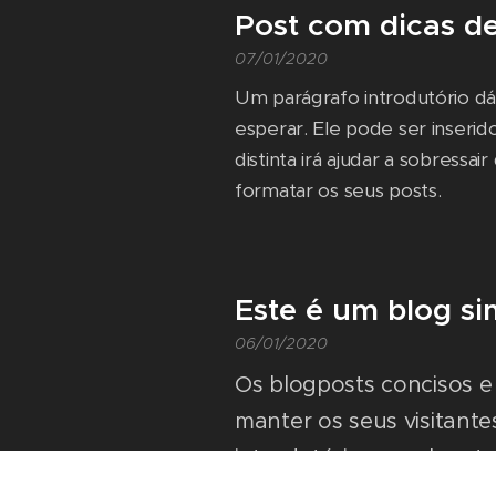
Post com dicas d
07/01/2020
Um parágrafo introdutório dá
esperar. Ele pode ser inseri
distinta irá ajudar a sobressa
formatar os seus posts.
Este é um blog si
06/01/2020
Os blogposts concisos e
manter os seus visitant
introdutório empolgante
garantir com que os leito