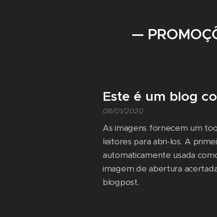
— PROMOÇ
Este é um blog c
08/01/2020
As imagens fornecem um toque
leitores para abri-los. A pri
automaticamente usada como 
imagem de abertura acertada
blogpost.