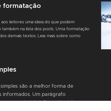
e formatação
 aos leitores uma ideia do que podem
do também na lista dos posts. Uma formatação
ir dos demais textos. Leia mais sobre como
mples
 simples são a melhor forma de
es informados. Um parágrafo
 e um conteúdo informativo irão
res continuem a visitar o site.